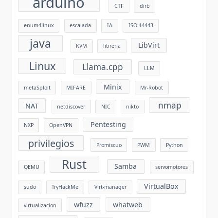
arduino
CTF
dirb
enum4linux
escalada
IA
ISO-14443
java
LibVirt
KVM
libreria
Linux
Llama.cpp
LLM
Minix
metaSploit
MIFARE
Mr-Robot
nmap
NAT
netdiscover
NIC
nikto
Pentesting
NXP
OpenVPN
privilegios
Promiscuo
PWM
Python
Rust
Samba
QEMU
servomotores
VirtualBox
sudo
TryHackMe
Virt-manager
wfuzz
whatweb
virtualizacion