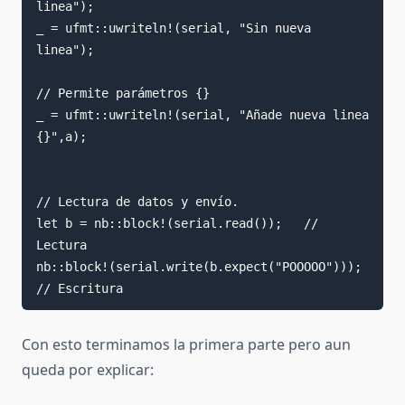
linea");

_ = ufmt::uwriteln!(serial, "Sin nueva 
linea");

// Permite parámetros {}

_ = ufmt::uwriteln!(serial, "Añade nueva linea 
{}",a);

// Lectura de datos y envío.

let b = nb::block!(serial.read());   // 
Lectura

nb::block!(serial.write(b.expect("POOOOO")));    
Con esto terminamos la primera parte pero aun
queda por explicar: