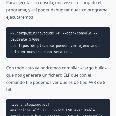
Para ejecutar la consola, una vez este cargado el
programa, y así poder debugear nuestro programa
ejecutaremos
~/.cargo/bin/ravedude -P --open-console --
baudrate 57600

Los tipos de placa se pueden ver ejecutando --
help en nuestro caso sera uno.
Con todo esto ya podremos compilar «cargo build»
que nos generara un fichero ELF que con el
comando file podemos ver que es de tipo AVR de 8
bits.
file analogicos.elf

analogicos.elf: ELF 32-bit LSB executable, 
Atmel AVR 8-bit, version 1 (SYSV), statically 