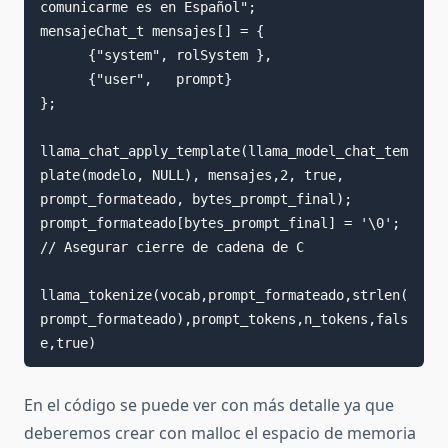
comunicarme es en Español";

mensajeChat_t mensajes[] = {

      {"system", rolSystem },

      {"user",   prompt}

};

llama_chat_apply_template(llama_model_chat_tem
plate(modelo, NULL), mensajes,2, true, 
prompt_formateado, bytes_prompt_final);

prompt_formateado[bytes_prompt_final] = '\0'; 
// Asegurar cierre de cadena de C

llama_tokenize(vocab,prompt_formateado,strlen(
prompt_formateado),prompt_tokens,n_tokens,fals
e,true)
En el código se puede ver con más detalle ya que
deberemos crear con malloc el espacio de memoria