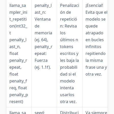
llama_sa
penalty_l
Penalizaci
¡Esencial!
mpler_ini
ast_n:
ón de
Evita que el
t_repetiti
Ventana
repetició
modelo se
on(int32_
de
n: Revisa
quede
t
memoria
los
atrapado
penalty_l
(ej. 64),
últimos n
en bucles
ast_n,
penalty_r
tokens
infinitos
float
epeat:
escritos y
repitiendo
penalty_r
Fuerza
les baja la
la misma
epeat,
(ej. 1.1f).
probabili
frase una y
float
dad si el
otra vez.
penalty_f
modelo
req, float
intenta
penalty_p
usarlos
resent)
otra vez.
llama_sa
seed:
Distribuci
Va siempre