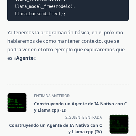
 llama_model_free(modelo);

 llama_backend_free();
Ya tenemos la programación básica, en el próximo
hablaremos de como mantener contexto, que se
podra ver en el otro ejemplo que explicaremos que
es «
Agente
«
<span
ENTRADA ANTERIOR:
class="nav-
Construyendo un Agente de IA Nativo con C
subtitle
y Llama.cpp (II)
screen-
SIGUIENTE ENTRADA
reader-
Construyendo un Agente de IA Nativo con C
text">Página</span>
y Llama.cpp (IV)