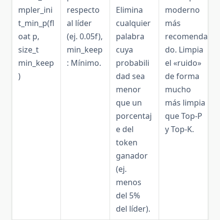
mpler_ini
respecto
Elimina
moderno
t_min_p(fl
al líder
cualquier
más
oat p,
(ej. 0.05f),
palabra
recomenda
size_t
min_keep
cuya
do. Limpia
min_keep
: Mínimo.
probabili
el «ruido»
)
dad sea
de forma
menor
mucho
que un
más limpia
porcentaj
que Top-P
e del
y Top-K.
token
ganador
(ej.
menos
del 5%
del líder).