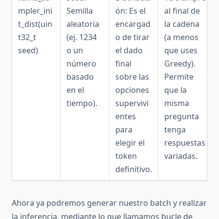
mpler_ini
Semilla
ón: Es el
al final de
t_dist(uin
aleatoria
encargad
la cadena
t32_t
(ej. 1234
o de tirar
(a menos
seed)
o un
el dado
que uses
número
final
Greedy).
basado
sobre las
Permite
en el
opciones
que la
tiempo).
supervivi
misma
entes
pregunta
para
tenga
elegir el
respuestas
token
variadas.
definitivo.
Ahora ya podremos generar nuestro batch y realizar
la inferencia, mediante lo que llamamos bucle de