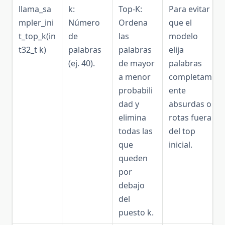
llama_sa
k:
Top-K:
Para evitar
mpler_ini
Número
Ordena
que el
t_top_k(in
de
las
modelo
t32_t k)
palabras
palabras
elija
(ej. 40).
de mayor
palabras
a menor
completam
probabili
ente
dad y
absurdas o
elimina
rotas fuera
todas las
del top
que
inicial.
queden
por
debajo
del
puesto k.