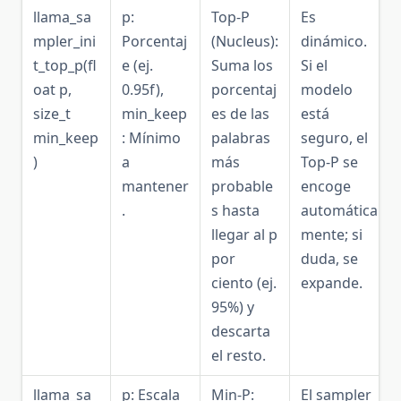
llama_sa
p:
Top-P
Es
mpler_ini
Porcentaj
(Nucleus):
dinámico.
t_top_p(fl
e (ej.
Suma los
Si el
oat p,
0.95f),
porcentaj
modelo
size_t
min_keep
es de las
está
min_keep
: Mínimo
palabras
seguro, el
)
a
más
Top-P se
mantener
probable
encoge
.
s hasta
automática
llegar al p
mente; si
por
duda, se
ciento (ej.
expande.
95%) y
descarta
el resto.
llama_sa
p: Escala
Min-P:
El sampler