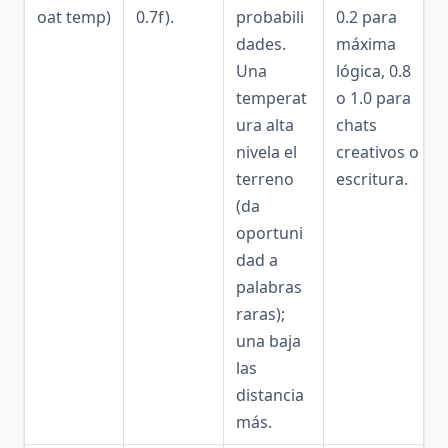
oat temp)
0.7f).
probabili
0.2 para
dades.
máxima
Una
lógica, 0.8
temperat
o 1.0 para
ura alta
chats
nivela el
creativos o
terreno
escritura.
(da
oportuni
dad a
palabras
raras);
una baja
las
distancia
más.