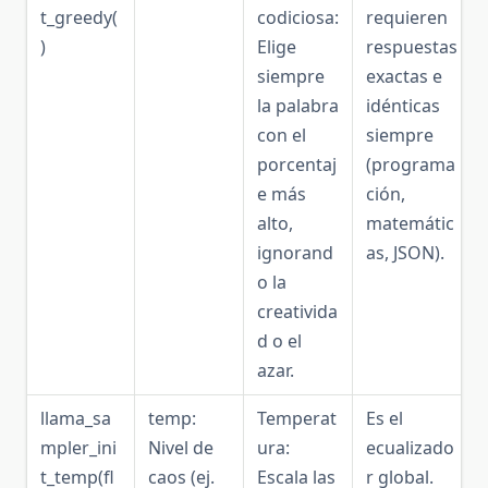
t_greedy(
codiciosa:
requieren
)
Elige
respuestas
siempre
exactas e
la palabra
idénticas
con el
siempre
porcentaj
(programa
e más
ción,
alto,
matemátic
ignorand
as, JSON).
o la
creativida
d o el
azar.
llama_sa
temp:
Temperat
Es el
mpler_ini
Nivel de
ura:
ecualizado
t_temp(fl
caos (ej.
Escala las
r global.