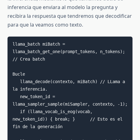
inferencia que enviara al modelo la pregunta y
recibira la respuesta que tendremos que decodificar
para que la veamos como texto.
llama_batch miBatch = 
llama_batch_get_one(prompt_tokens, n_tokens);  
// Crea batch

Bucle

   llama_decode(contexto, miBatch) // LLama a 
la inferencia.

   new_token_id = 
llama_sampler_sample(miSampler, contexto, -1);  

   if (llama_vocab_is_eog(vocab, 
new_token_id)) { break; }      // Esto es el 
fin de la generación
