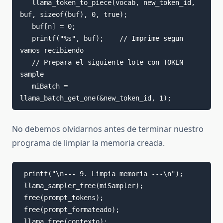
   llama_token_to_piece(vocab, new_token_id, 
buf, sizeof(buf), 0, true);

   buf[n] = 0;

   printf("%s", buf);    // Imprime segun 
vamos recibiendo

   // Prepara el siguiente lote con TOKEN 
sample

   miBatch = 
llama_batch_get_one(&new_token_id, 1);
No debemos olvidarnos antes de terminar nuestro
programa de limpiar la memoria creada.
 printf("\n--- 9. Limpia memoria ---\n");

 llama_sampler_free(miSampler);

 free(prompt_tokens);

 free(prompt_formateado); 

 llama_free(contexto);
