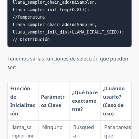
llama_sampler_chain_add(miSampler, 
llama_sampler_init_temp(0.8f));   
//Temperatura

llama_sampler_chain_add(miSampler, 
llama_sampler_init_dist(LLAMA_DEFAULT_SEED)); 
// Distribución
Tenemos varias funciones de selección que pueden
ser:
Función
¿Cuándo
¿Qué hace
de
Parámetr
usarlo?
exactame
Inicializac
os Clave
(Caso de
nte?
ión
uso)
llama_sa
Ninguno
Búsqued
Para tareas
mpler_ini
a
que