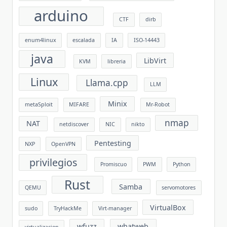
arduino
CTF
dirb
enum4linux
escalada
IA
ISO-14443
java
LibVirt
KVM
libreria
Linux
Llama.cpp
LLM
Minix
metaSploit
MIFARE
Mr-Robot
nmap
NAT
netdiscover
NIC
nikto
Pentesting
NXP
OpenVPN
privilegios
Promiscuo
PWM
Python
Rust
Samba
QEMU
servomotores
VirtualBox
sudo
TryHackMe
Virt-manager
wfuzz
whatweb