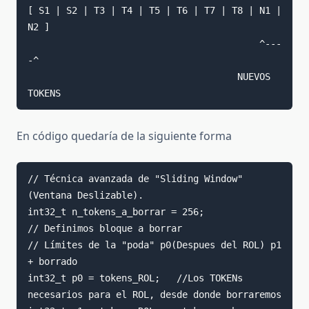
[ S1 | S2 | T3 | T4 | T5 | T6 | T7 | T8 | N1 | 
N2 ]

                                          ^---
-^

                                      NUEVOS 
TOKENS
En código quedaría de la siguiente forma
// Técnica avanzada de "Sliding Window" 
(Ventana Deslizable).

int32_t n_tokens_a_borrar = 256;                 
// Definimos bloque a borrar

// Límites de la "poda" p0(Despues del ROL) p1 
+ borrado

int32_t p0 = tokens_ROL;   //Los TOKENs 
necesarios para el ROL, desde donde borraremos
