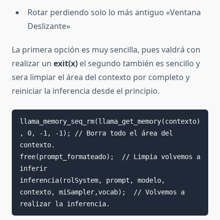
Rotar perdiendo solo lo más antiguo «Ventana
Deslizante»
La primera opción es muy sencilla, pues valdrá con
realizar un
exit(x)
el segundo también es sencillo y
sera limpiar el área del contexto por completo y
reiniciar la inferencia desde el principio.
llama_memory_seq_rm(llama_get_memory(contexto)
, 0, -1, -1); // Borra todo el área del 
contexto.

free(prompt_formateado);  // Limpia volvemos a 
inferir

inferencia(rolSystem, prompt, modelo, 
contexto, miSampler,vocab);  // Volvemos a 
realizar la inferencia.