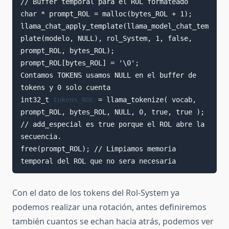
// Buffer temporal para el ROL formateado

char * prompt_ROL = malloc(bytes_ROL + 1);

llama_chat_apply_template(llama_model_chat_tem
plate(modelo, NULL), rol_System, 1, false, 
prompt_ROL, bytes_ROL); 

prompt_ROL[bytes_ROL] = '\0';

Contamos TOKENS usamos NULL en el buffer de 
tokens y 0 solo cuenta

int32_t 
tokens_ROL
 = llama_tokenize( vocab, 
prompt_ROL, bytes_ROL, NULL, 0, true, true ); 
// add_especial es true porque el ROL abre la 
secuencia.

free(prompt_ROL); // Limpiamos memoria 
temporal del ROL que no sera necesaria
Con el dato de los tokens del Rol-System ya
podemos realizar una rotación, antes definiremos
también cuantos se echan hacia atrás, podemos ver