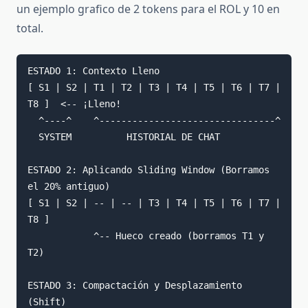
un ejemplo grafico de 2 tokens para el ROL y 10 en
total.
ESTADO 1: Contexto Lleno

[ S1 | S2 | T1 | T2 | T3 | T4 | T5 | T6 | T7 | 
T8 ]  <-- ¡Lleno!

  ^----^    ^--------------------------------^

  SYSTEM          HISTORIAL DE CHAT

ESTADO 2: Aplicando Sliding Window (Borramos 
el 20% antiguo)

[ S1 | S2 | -- | -- | T3 | T4 | T5 | T6 | T7 | 
T8 ]

            ^-- Hueco creado (borramos T1 y 
T2)

ESTADO 3: Compactación y Desplazamiento 
(Shift)
