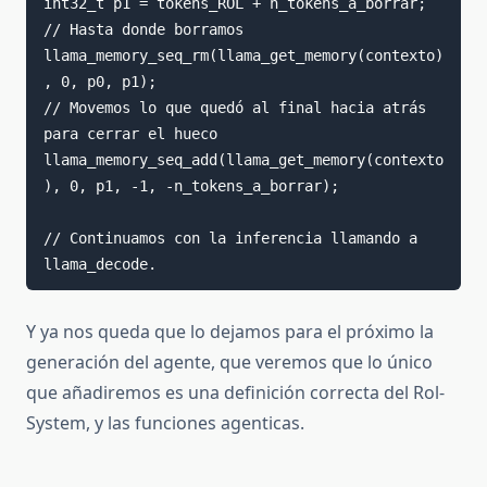
int32_t p1 = tokens_ROL + n_tokens_a_borrar;   
// Hasta donde borramos

llama_memory_seq_rm(llama_get_memory(contexto)
, 0, p0, p1);

// Movemos lo que quedó al final hacia atrás 
para cerrar el hueco

llama_memory_seq_add(llama_get_memory(contexto
), 0, p1, -1, -n_tokens_a_borrar);

// Continuamos con la inferencia llamando a 
llama_decode.
Y ya nos queda que lo dejamos para el próximo la
generación del agente, que veremos que lo único
que añadiremos es una definición correcta del Rol-
System, y las funciones agenticas.