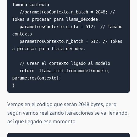
Tamaño contexto

   //parametrosContexto.n_batch = 2048; // 
Tokes a procesar para llama_decodee.

   parametrosContexto.n_ctx = 512;  // Tamaño 
contexto

   parametrosContexto.n_batch = 512; // Tokes 
a procesar para llama_decodee.

   // Crear el contexto ligado al modelo

   return  llama_init_from_model(modelo, 
parametrosContexto);

}
Vemos en el código que serán 2048 bytes, pero
según vamos realizando iteracciones se va llenando,
así que llegado ese momento