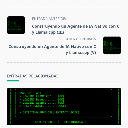
<span
ENTRADA ANTERIOR:
class="nav-
Construyendo un Agente de IA Nativo con C
subtitle
y Llama.cpp (III)
screen-
SIGUIENTE ENTRADA
reader-
Construyendo un Agente de IA Nativo con C
text">Página</span>
y Llama.cpp (V)
ENTRADAS RELACIONADAS