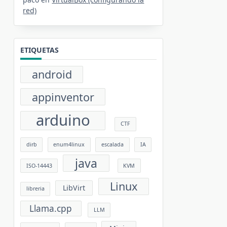
red)
ETIQUETAS
android
appinventor
arduino
CTF
dirb
enum4linux
escalada
IA
java
ISO-14443
KVM
Linux
LibVirt
libreria
Llama.cpp
LLM