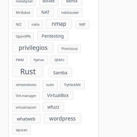
Minix
metaSploit
MIFARE
NAT
Mr-Robot
netdiscover
nmap
NIC
nikto
NXP
Pentesting
OpenVPN
privilegios
Promiscuo
PWM
Python
QEMU
Rust
Samba
servomotores
sudo
TryHackMe
VirtualBox
Virt-manager
wfuzz
virtualizacion
wordpress
whatweb
wpscan