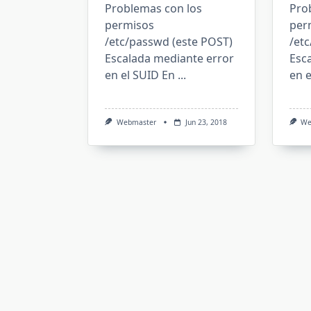
Problemas con los
Pro
permisos
per
/etc/passwd (este POST)
/et
Escalada mediante error
Esc
en el SUID En
...
en e
Webmaster
Jun 23, 2018
We