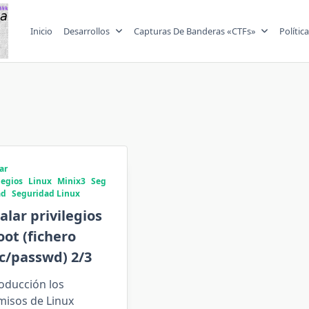
Inicio
Desarrollos
Capturas De Banderas «CTFs»
Polític
ar
legios
Linux
Minix3
Seg
ad
Seguridad Linux
alar privilegios
oot (fichero
c/passwd) 2/3
oducción los
misos de Linux