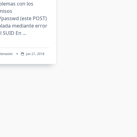
blemas con los
misos
c/passwd (este POST)
alada mediante error
l SUID En
...
bmaster
Jun 21, 2018