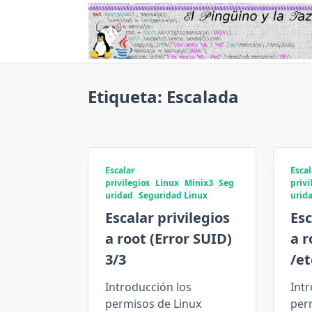
Saltar
al
contenido
Etiqueta:
Escalada
Escalar
Escal
privilegios
Linux
Minix3
Seg
privi
uridad
Seguridad Linux
urid
Escalar privilegios
Esc
a root (Error SUID)
a r
3/3
/et
Introducción los
Intr
permisos de Linux
per