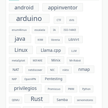
android
appinventor
arduino
CTF
dirb
enum4linux
escalada
IA
ISO-14443
java
LibVirt
KVM
libreria
Linux
Llama.cpp
LLM
Minix
metaSploit
MIFARE
Mr-Robot
nmap
NAT
netdiscover
NIC
nikto
Pentesting
NXP
OpenVPN
privilegios
Promiscuo
PWM
Python
Rust
Samba
QEMU
servomotores