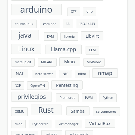
arduino
CTF
dirb
enum4linux
escalada
IA
ISO-14443
java
LibVirt
KVM
libreria
Linux
Llama.cpp
LLM
Minix
metaSploit
MIFARE
Mr-Robot
nmap
NAT
netdiscover
NIC
nikto
Pentesting
NXP
OpenVPN
privilegios
Promiscuo
PWM
Python
Rust
Samba
QEMU
servomotores
VirtualBox
sudo
TryHackMe
Virt-manager
wfuzz
whatweb