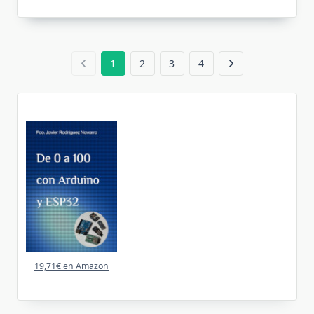
1
2
3
4
19,71€ en Amazon