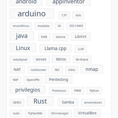
android
appinventor
arduino
CTF
dirb
enum4linux
escalada
IA
ISO-14443
java
LibVirt
KVM
libreria
Linux
Llama.cpp
LLM
Minix
metaSploit
MIFARE
Mr-Robot
nmap
NAT
netdiscover
NIC
nikto
Pentesting
NXP
OpenVPN
privilegios
Promiscuo
PWM
Python
Rust
Samba
QEMU
servomotores
VirtualBox
sudo
TryHackMe
Virt-manager