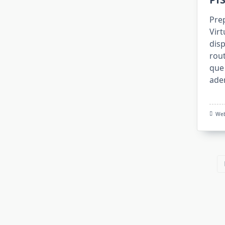
Con
Un
Pre
Ejemplo)
Vir
disp
rou
que 
ade
We