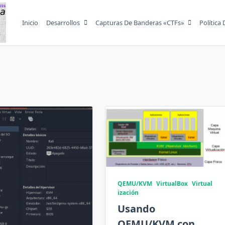
Inicio
Desarrollos
Capturas De Banderas «CTFs»
Política
QEMU/KVM
VirtualBox
Virtual
ización
Usando
QEMU/KVM con