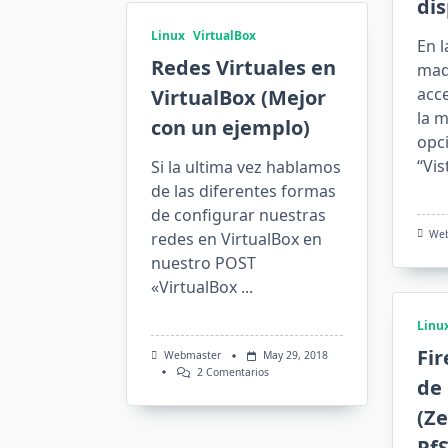
dis
Linux
VirtualBox
En l
Redes Virtuales en
maq
acc
VirtualBox (Mejor
la m
con un ejemplo)
opc
“Vis
Si la ultima vez hablamos
de las diferentes formas
de configurar nuestras
We
redes en VirtualBox en
nuestro POST
«VirtualBox
...
Linu
Fir
Webmaster
May 29, 2018
En
2 Comentarios
de 
Redes
Virtuales
(Ze
En
VirtualBox
PfS
(Mejor