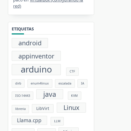
red)
ETIQUETAS
android
appinventor
arduino
CTF
dirb
enum4linux
escalada
IA
java
ISO-14443
KVM
Linux
LibVirt
libreria
Llama.cpp
LLM