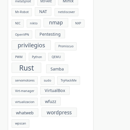
Minix
metaSploit
MIFARE
NAT
Mr-Robot
netdiscover
nmap
NIC
nikto
NXP
Pentesting
OpenVPN
privilegios
Promiscuo
PWM
Python
QEMU
Rust
Samba
servomotores
sudo
TryHackMe
VirtualBox
Virt-manager
wfuzz
virtualizacion
wordpress
whatweb
wpscan