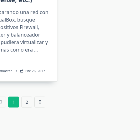
parando una red con
tualBox, busque
ositivos Firewall,
ter y balanceador
pudiera virtualizar y
mas como era
...
bmaster
Ene 26, 2017
1
2