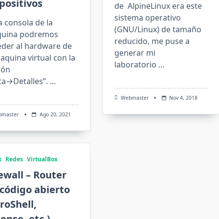
positivos
de AlpineLinux era este
sistema operativo
a consola de la
(GNU/Linux) de tamaño
uina podremos
reducido, me puse a
eder al hardware de
generar mi
aquina virtual con la
laboratorio
...
ión
ta→Detalles”.
...
Webmaster
Nov 4, 2018
bmaster
Ago 20, 2021
x
Redes
VirtualBox
ewall – Router
código abierto
roShell,
ense, etc.)