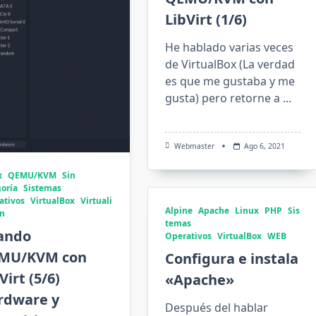
LibVirt (1/6)
He hablado varias veces
de VirtualBox (La verdad
es que me gustaba y me
gusta) pero retorne a
...
Webmaster
Ago 6, 2021
x
QEMU/KVM
Sin
oría
Sistemas
ativos
VirtualBox
Virtuali
Alpine
Apache
Linux
PHP
Sis
ón
temas
ando
Operativos
VirtualBox
WEB
MU/KVM con
Configura e instala
Virt (5/6)
«Apache»
rdware y
Después del hablar