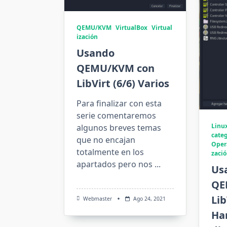
QEMU/KVM
VirtualBox
Virtual
ización
Usando
QEMU/KVM con
LibVirt (6/6) Varios
Para finalizar con esta
serie comentaremos
Linu
algunos breves temas
categ
que no encajan
Oper
totalmente en los
zaci
apartados pero nos
...
Us
QE
Lib
Webmaster
Ago 24, 2021
Ha