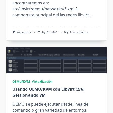
encontraremos en:
etc/libvirt/qemu/networks/*.xml El
componete principal del las redes libvirt
...
En
Webmaster
Ago 13, 2021
3 Comentarios
Usando
QEMU/KVM
Con
LibVirt
(3/6)
Redes
Virtuales
QEMU/KVM
Virtualización
Usando QEMU/KVM con LibVirt (2/6)
Gestionando VM
QEMU se puede ejecutar desde linea de
comando o gran variedad de entornos