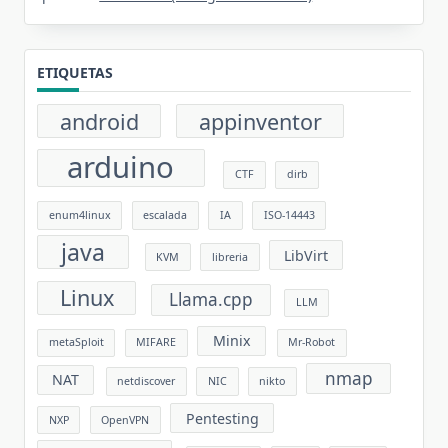
ETIQUETAS
android
appinventor
arduino
CTF
dirb
enum4linux
escalada
IA
ISO-14443
java
LibVirt
KVM
libreria
Linux
Llama.cpp
LLM
Minix
metaSploit
MIFARE
Mr-Robot
nmap
NAT
netdiscover
NIC
nikto
Pentesting
NXP
OpenVPN