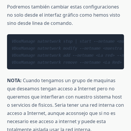
Podremos también cambiar estas configuraciones
no solo desde el interfaz gráfico como hemos visto
sino desde linea de comando.
VBoxManage natnetwork stop | start --netname <nuest
VBoxManage natnetwork modify --netname <nuestra red
VBoxManage natnetwork add --netname <La red> --netw
VBoxManage natnetwork remove --netname <La Red>
NOTA:
Cuando tengamos un grupo de maquinas
que deseamos tengan acceso a Internet pero no
queremos que interfieran con nuestro sistema host
o servicios de fisicos. Seria tener una red interna con
acceso a Internet, aunque acosnsejo que si no es
necesario ese acceso a internet y puede esta
totalmente aislada usar la red interna.