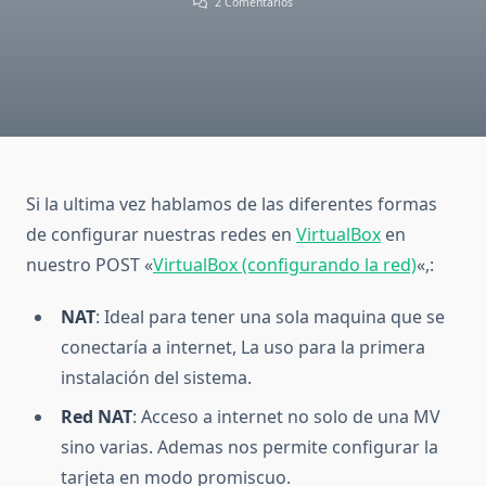
En
2 Comentarios
Redes
Virtuales
En
VirtualBox
(Mejor
Con
Un
Ejemplo)
Si la ultima vez hablamos de las diferentes formas
de configurar nuestras redes en
VirtualBox
en
nuestro POST «
VirtualBox (configurando la red)
«,:
NAT
: Ideal para tener una sola maquina que se
conectaría a internet, La uso para la primera
instalación del sistema.
Red NAT
: Acceso a internet no solo de una MV
sino varias. Ademas nos permite configurar la
tarjeta en modo promiscuo.