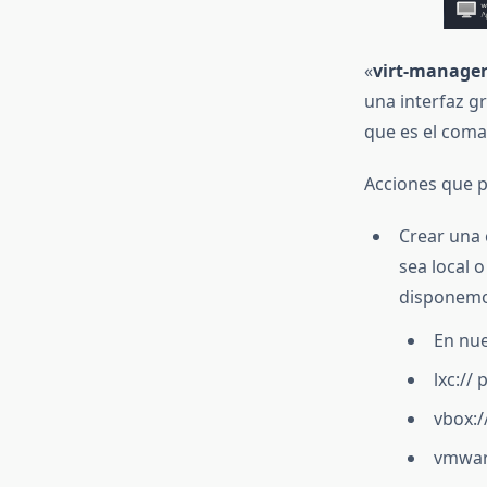
«
virt-manage
una interfaz g
que es el com
Acciones que 
Crear una 
sea local
disponemos
En nue
lxc://
vbox:/
vmwar