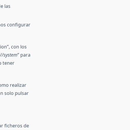
e las
mos configurar
on”, con los
///system
” para
o tener
omo realizar
n solo pulsar
r ficheros de