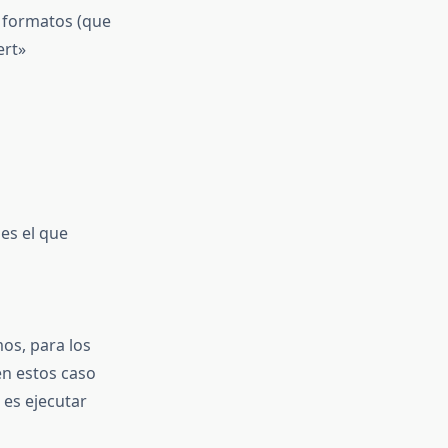
 formatos (que
ert»
es el que
os, para los
en estos caso
es ejecutar