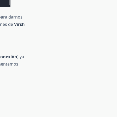
ara darnos
ones de
Virsh
Conexión
) ya
omentamos