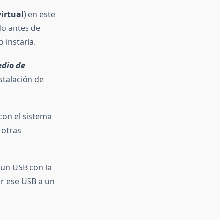
irtual
) en este
do antes de
 instarla.
dio de
nstalación de
 con el sistema
 otras
 un USB con la
ir ese USB a un