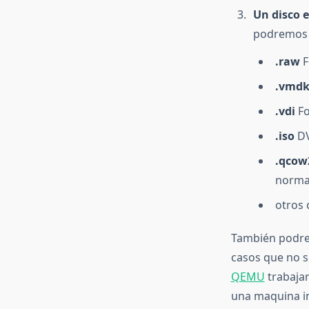
Un disco e
podremos 
.raw
F
.vmd
.vdi
Fo
.iso
DV
.qcow
norma
otros 
También podrem
casos que no s
QEMU
trabajar
una maquina in