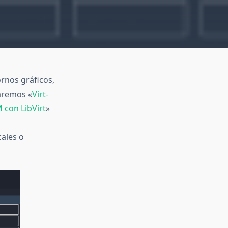
rnos gráficos,
aremos «
Virt-
con LibVirt
»
cales o