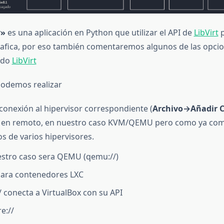
r»
es una aplicación en Python que utilizar el API de
LibVirt
p
rafica, por eso también comentaremos algunos de las opci
ado
LibVirt
podemos realizar
conexión al hipervisor correspondiente (
Archivo→Añadir 
 o en remoto, en nuestro caso KVM/QEMU pero como ya c
 de varios hipervisores.
stro caso sera QEMU (qemu://)
 para contenedores LXC
/ conecta a VirtualBox con su API
e://