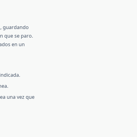
a, guardando
en que se paro.
tados en un
indicada.
nea.
nea una vez que