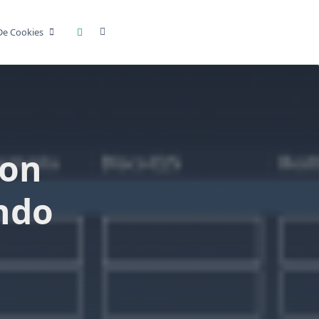
 De Cookies
on
ando