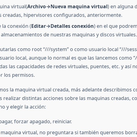
ina virtual(
Archivo→Nueva maquina virtual
) en alguna d
 creadas, hipervisores configurados, anteriormente.
 la conexión (
Editar→Detalles conexión
) en el que podre
y almacenamientos de nuestras maquinas y discos virtuales.
tarlas como root “///system” o como usuario local “///sessi
suario local, aunque lo normal es que las lancemos como “
as las capacidades de redes virtuales, puentes, etc. y así n
r los permisos.
os la maquina virtual creada, más adelante describimos c
 realizar distintas acciones sobre las maquinas creadas, co
o y elegir la acción:
pagar, forzar apagado, reiniciar.
a maquina virtual, no preguntara si también queremos borra