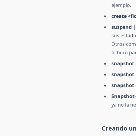
ejemplo.
create <fi
suspend 
sus estado
Otros co
fichero pa
snapshot-
snapshot-
snapshot-
Snapshot-
ya no la n
Creando un