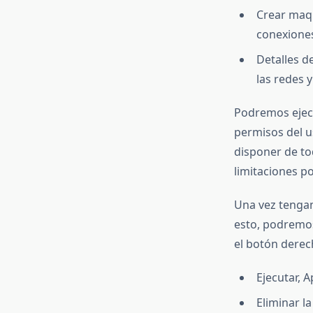
Crear maqu
conexiones
Detalles de
las redes 
Podremos ejecu
permisos del u
disponer de tod
limitaciones po
Una vez tengam
esto, podremos
el botón derech
Ejecutar, A
Eliminar l