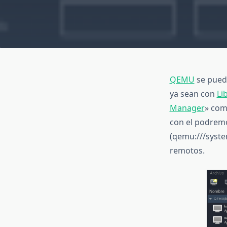
QEMU
se puede
ya sean con
Li
Manager
» com
con el podrem
(qemu:///syste
remotos.