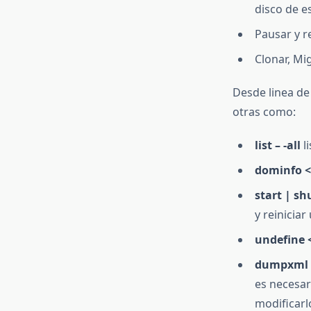
disco de es
Pausar y r
Clonar, Mi
Desde linea 
otras como:
list – -all
l
dominfo 
start | s
y reinicia
undefine
dumpxml 
es necesar
modificarl