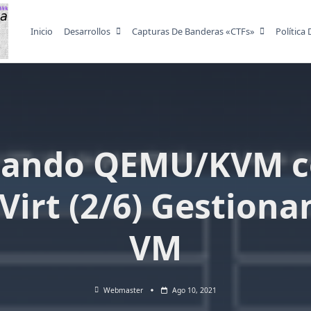
Inicio
Desarrollos
Capturas De Banderas «CTFs»
Política
sando QEMU/KVM c
Virt (2/6) Gestion
VM
Webmaster
Ago 10, 2021