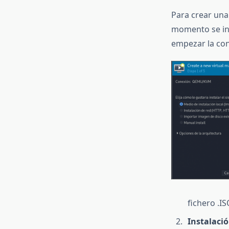
Para crear una
momento se ini
empezar la con
fichero .I
Instalació