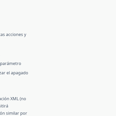
as acciones y
.
 parámetro
rzar el apagado
ación XML (no
itirá
ón similar por