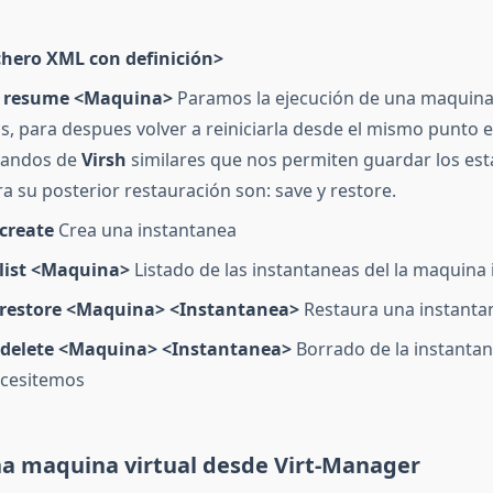
chero XML con definición>
| resume <Maquina>
Paramos la ejecución de una maquin
s, para despues volver a reiniciarla desde el mismo punto 
mandos de
Virsh
similares que nos permiten guardar los es
ra su posterior restauración son: save y restore.
create
Crea una instantanea
list <Maquina>
Listado de las instantaneas del la maquina 
restore <Maquina> <Instantanea>
Restaura una instanta
delete <Maquina> <Instantanea>
Borrado de la instanta
ecesitemos
a maquina virtual desde Virt-Manager