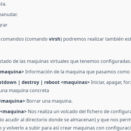
ta.
eanudar.
grar
de comandos (comando
virsh
) podremos realizar también est
istado de las maquinas virtuales que tenemos configuradas
<maquina>
Información de la maquina que pasamos como
hutdown | destroy | reboot <maquinas>
Iniciar, apagar, fo
r una maquina concreta
 <maquina>
Borrar una maquina.
<maquina>
Nos realiza un volcado del fichero de configur
io acudir al directorio donde se almacenan) y que nos perm
o y volverlo a subir para así crear maquinas con configuraci