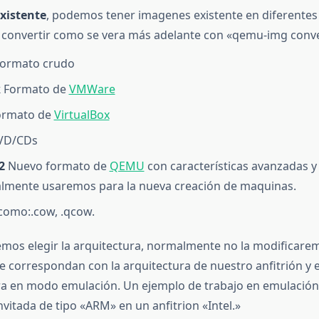
xistente
, podemos tener imagenes existente en diferentes
convertir como se vera más adelante con «qemu-img conv
ormato crudo
k
Formato de
VMWare
rmato de
VirtualBox
D/CDs
2
Nuevo formato de
QEMU
con características avanzadas y 
lmente usaremos para la nueva creación de maquinas.
como:.cow, .qcow.
os elegir la arquitectura, normalmente no la modificarem
e correspondan con la arquitectura de nuestro anfitrión y 
a en modo emulación. Un ejemplo de trabajo en emulación 
vitada de tipo «ARM» en un anfitrion «Intel.»