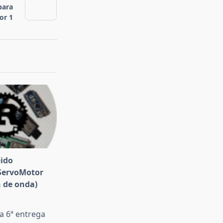
para
or 1
ido
ServoMotor
 de onda)
a 6ª entrega