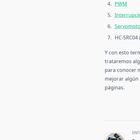
PWM
Interrupci
Servomoto
HC-SRC04 
Y con esto te
trataremos alg
para conocer m
mejorar algún
páginas.
<span
ENT
class="nav-