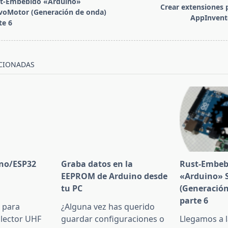
t-Embebido «Arduino»
Crear extensiones 
voMotor (Generación de onda)
AppInvent
te 6
/span>
CIONADAS
ino/ESP32
Graba datos en la
Rust-Embeb
EEPROM de Arduino desde
«Arduino» 
tu PC
(Generación
parte 6
 para
¿Alguna vez has querido
 lector UHF
guardar configuraciones o
Llegamos a l