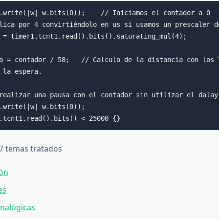
.write(|w| w.bits(0));    // Iniciamos el contador a 0

lica por 4 convirtiéndolo en us si usamos un prescaler de
 = timer1.tcnt1.read().bits().saturating_mul(4); 

a = contador / 58;   // Calculo de la distancia con los T
 la espera.

realizar una pausa con el contador sin utilizar el dalay

.write(|w| w.bits(0));

.tcnt1.read().bits() < 25000 {}
 7 temas tratados
ión
es
nalógicas