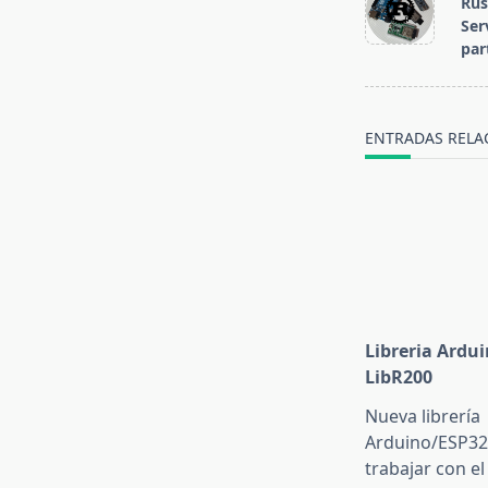
Rus
subtitle
Ser
screen-
par
reader-
text">Página<
ENTRADAS RELA
Libreria Ardu
LibR200
Nueva librería
Arduino/ESP32
trabajar con el