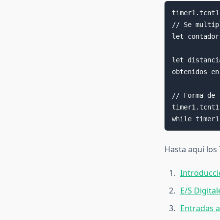
timer1.tcnt1
// Se multip
let contador
let distanci
obtenidos en
// Forma de 
timer1.tcnt1
while timer1
Hasta aquí los
Introducc
E/S Digital
Entradas a