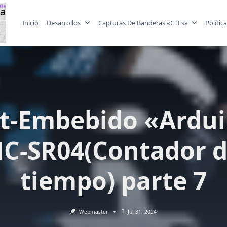
Inicio
Desarrollos
Capturas De Banderas «CTFs»
Polític
t-Embebido «Ardu
C-SR04(Contador 
tiempo) parte 7
Webmaster
Jul 31, 2024