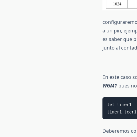
configurarem
a un pin, ejemp
es saber que p
junto al conta
En este caso so
WGM1
pues no 
let timer1 =
timer1.tccr1
Deberemos cono