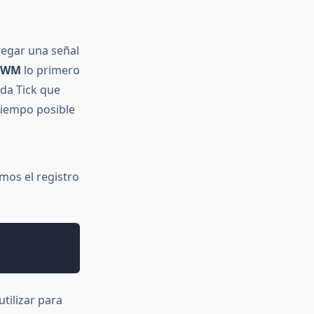
llegar una señal
PWM
lo primero
da Tick que
tiempo posible
emos el registro
tilizar para