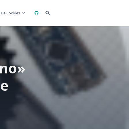
a De Cookies
ino»
de