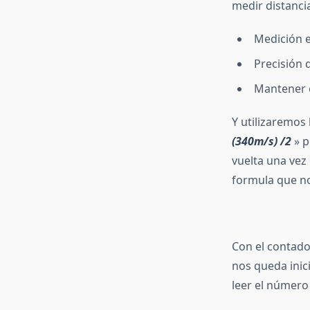
medir distancia
Medición 
Precisión
Mantener e
Y utilizaremos 
(340m/s) /2
» p
vuelta una vez 
formula que no
Con el contado
nos queda inici
leer el númer