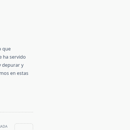
o que
e ha servido
y depurar y
mos en estas
RADA