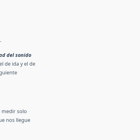
.
ad del sonido
 de ida y el de
iguiente
 medir solo
ue nos llegue