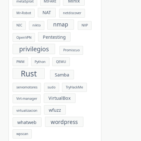
Minix
metaSploit
MIFARE
NAT
Mr-Robot
netdiscover
nmap
NIC
nikto
NXP
Pentesting
OpenVPN
privilegios
Promiscuo
PWM
Python
QEMU
Rust
Samba
servomotores
sudo
TryHackMe
VirtualBox
Virt-manager
wfuzz
virtualizacion
wordpress
whatweb
wpscan