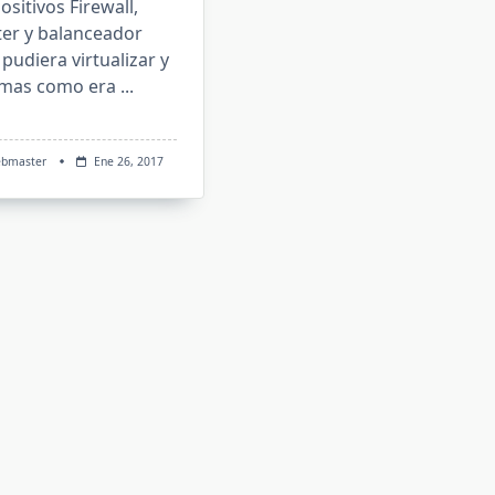
ositivos Firewall,
ter y balanceador
pudiera virtualizar y
mas como era
...
bmaster
Ene 26, 2017