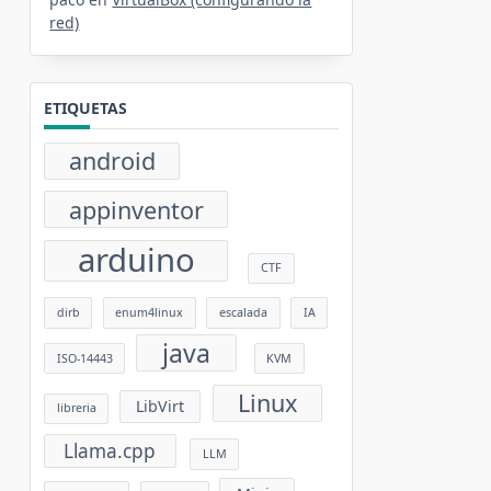
red)
ETIQUETAS
android
appinventor
arduino
CTF
dirb
enum4linux
escalada
IA
java
ISO-14443
KVM
Linux
LibVirt
libreria
Llama.cpp
LLM