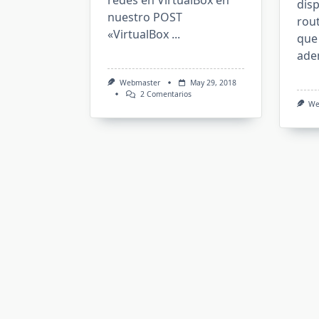
redes en VirtualBox en
disp
nuestro POST
rou
«VirtualBox
...
que 
ade
Webmaster
May 29, 2018
En
2 Comentarios
We
Redes
Virtuales
En
VirtualBox
(Mejor
Con
Un
Ejemplo)