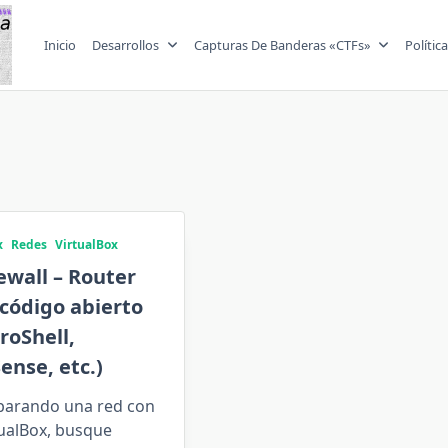
Inicio
Desarrollos
Capturas De Banderas «CTFs»
Polític
x
Redes
VirtualBox
ewall – Router
código abierto
roShell,
ense, etc.)
parando una red con
tualBox, busque