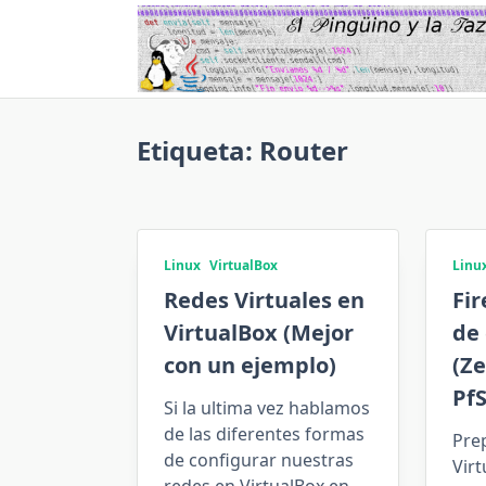
Saltar
al
contenido
Etiqueta:
Router
Linux
VirtualBox
Linu
Redes Virtuales en
Fir
VirtualBox (Mejor
de 
con un ejemplo)
(Ze
PfS
Si la ultima vez hablamos
de las diferentes formas
Pre
de configurar nuestras
Vir