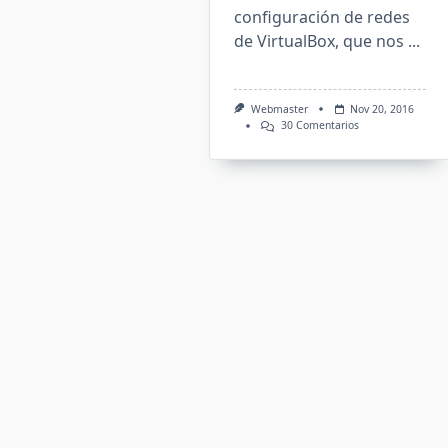
configuración de redes
de VirtualBox, que nos
...
Webmaster
Nov 20, 2016
En
30 Comentarios
VirtualBox
(configurando
La
Red)