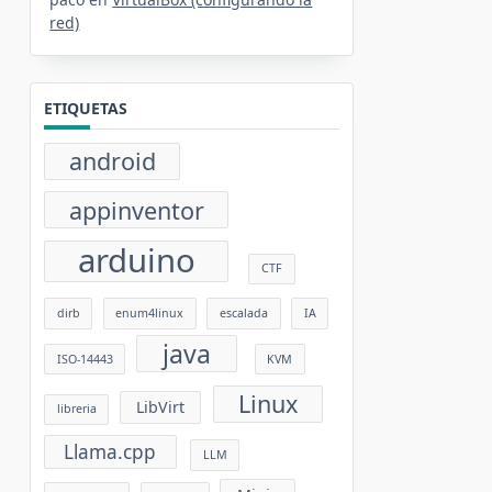
red)
ETIQUETAS
android
appinventor
arduino
CTF
dirb
enum4linux
escalada
IA
java
ISO-14443
KVM
Linux
LibVirt
libreria
Llama.cpp
LLM