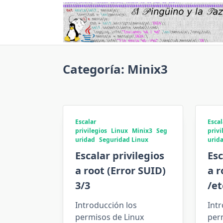
Saltar
al
contenido
Categoría:
Minix3
Escalar
Escal
privilegios
Linux
Minix3
Seg
privi
uridad
Seguridad Linux
urid
Escalar privilegios
Esc
a root (Error SUID)
a r
3/3
/et
Introducción los
Intr
permisos de Linux
per