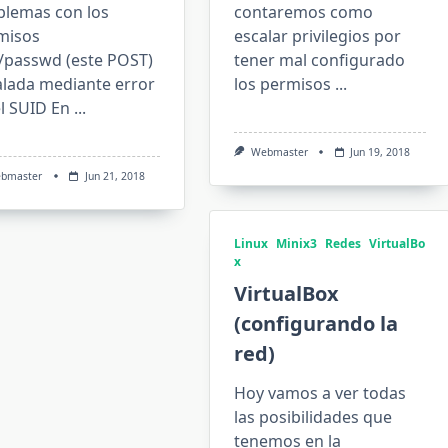
blemas con los
contaremos como
misos
escalar privilegios por
c/passwd (este POST)
tener mal configurado
alada mediante error
los permisos
...
l SUID En
...
Webmaster
Jun 19, 2018
bmaster
Jun 21, 2018
Linux
Minix3
Redes
VirtualBo
x
VirtualBox
(configurando la
red)
Hoy vamos a ver todas
las posibilidades que
tenemos en la