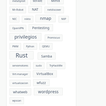
Minix
metaSploit
MIFARE
NAT
Mr-Robot
netdiscover
nmap
NIC
nikto
NXP
Pentesting
OpenVPN
privilegios
Promiscuo
PWM
Python
QEMU
Rust
Samba
servomotores
sudo
TryHackMe
VirtualBox
Virt-manager
wfuzz
virtualizacion
wordpress
whatweb
wpscan