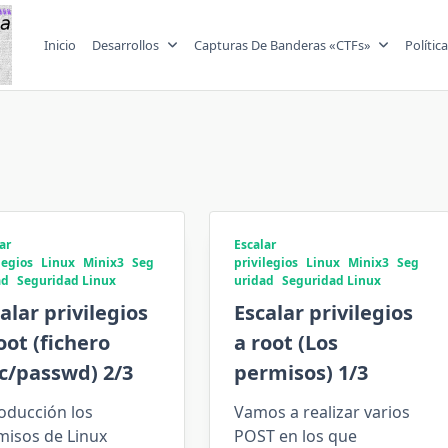
Inicio
Desarrollos
Capturas De Banderas «CTFs»
Polític
ar
Escalar
legios
Linux
Minix3
Seg
privilegios
Linux
Minix3
Seg
ad
Seguridad Linux
uridad
Seguridad Linux
alar privilegios
Escalar privilegios
oot (fichero
a root (Los
c/passwd) 2/3
permisos) 1/3
oducción los
Vamos a realizar varios
misos de Linux
POST en los que