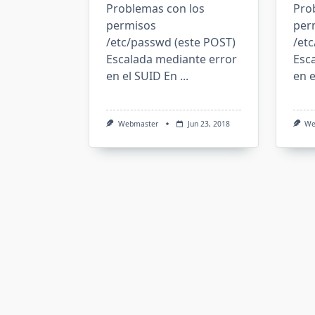
Problemas con los
Pro
permisos
per
/etc/passwd (este POST)
/et
Escalada mediante error
Esc
en el SUID En
...
en e
Webmaster
Jun 23, 2018
We