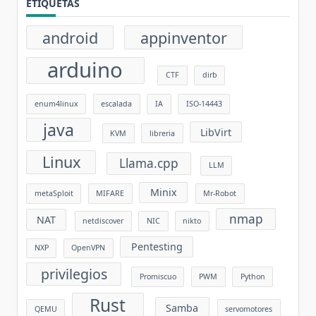
ETIQUETAS
android
appinventor
arduino
CTF
dirb
enum4linux
escalada
IA
ISO-14443
java
LibVirt
KVM
libreria
Linux
Llama.cpp
LLM
Minix
metaSploit
MIFARE
Mr-Robot
nmap
NAT
netdiscover
NIC
nikto
Pentesting
NXP
OpenVPN
privilegios
Promiscuo
PWM
Python
Rust
Samba
QEMU
servomotores