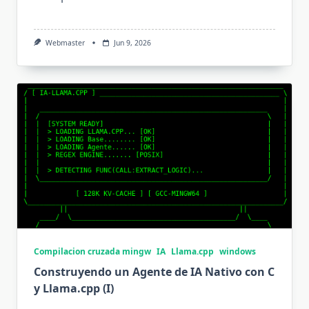
Webmaster
Jun 9, 2026
Compilacion cruzada mingw
IA
Llama.cpp
windows
Construyendo un Agente de IA Nativo con C
y Llama.cpp (I)