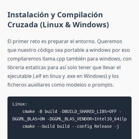
Instalación y Compilación
Cruzada (Linux & Windows)
El primer reto es preparar el entorno. Queremos
que nuestro código sea portable a windows por eso
compilaremos llama.cpp también para windows, con
libreria estaticas para así solo tener que llevar el
ejecutable (.elf en linux y .exe en Windows) y los
ficheros auxiliares como modelos o prompts.
Linux: 

    cmake -B build -DBUILD_SHARED_LIBS=OFF -
DGGML_BLAS=ON -DGGML_BLAS_VENDOR=Intel10_64ilp

    cmake --build build --config Release -j
