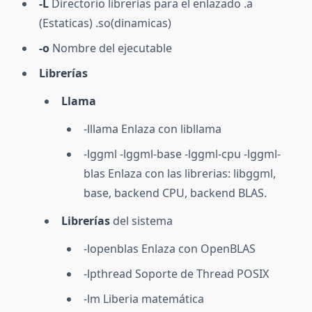
-L
Directorio librerías para el enlazado .a
(Estaticas) .so(dinamicas)
-o
Nombre del ejecutable
Librerías
Llama
-lllama Enlaza con libllama
-lggml -lggml-base -lggml-cpu -lggml-
blas Enlaza con las librerias: libggml,
base, backend CPU, backend BLAS.
Librerías
del sistema
-lopenblas Enlaza con OpenBLAS
-lpthread Soporte de Thread POSIX
-lm Liberia matemática