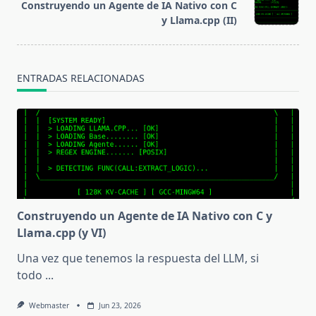
Construyendo un Agente de IA Nativo con C
reader-
y Llama.cpp (II)
text">Página</span>
ENTRADAS RELACIONADAS
Construyendo un Agente de IA Nativo con C y
Llama.cpp (y VI)
Una vez que tenemos la respuesta del LLM, si
todo
...
Webmaster
Jun 23, 2026