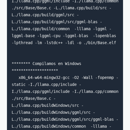
I./llama.cpp/ggml/include -I./llama.cpp/common 
./src/Base/Base.c -L./llama.cpp/build/src -
L./llama.cpp/build/ggml/src -
L./llama.cpp/build/ggml/src/ggml-blas -
L./llama.cpp/build/common  -lllama -lggml -
lggml-base -lggml-cpu -lggml-blas  -lopenblas 
-lpthread -lm -lstdc++ -ldl -o ./bin/Base.elf

******** Compilamos en Windows   
********************

   x86_64-w64-mingw32-gcc -O2 -Wall -fopenmp -
static -I./llama.cpp/include -
I./llama.cpp/ggml/include -I./llama.cpp/common 
./src/Base/Base.c -
L./llama.cpp/buildWindows/src -
L./llama.cpp/buildWindows/ggml/src -
L./llama.cpp/buildWindows/ggml/src/ggml-blas -
L./llama.cpp/buildWindows/common  -lllama -