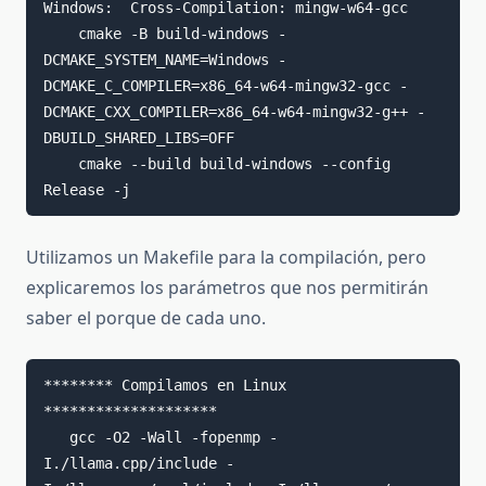
Windows:  Cross-Compilation: mingw-w64-gcc 

    cmake -B build-windows -
DCMAKE_SYSTEM_NAME=Windows -
DCMAKE_C_COMPILER=x86_64-w64-mingw32-gcc -
DCMAKE_CXX_COMPILER=x86_64-w64-mingw32-g++ -
DBUILD_SHARED_LIBS=OFF

    cmake --build build-windows --config 
Release -j
Utilizamos un Makefile para la compilación, pero
explicaremos los parámetros que nos permitirán
saber el porque de cada uno.
******** Compilamos en Linux 
********************

   gcc -O2 -Wall -fopenmp -
I./llama.cpp/include -