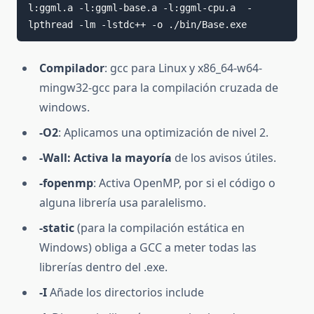
l:ggml.a -l:ggml-base.a -l:ggml-cpu.a  -
lpthread -lm -lstdc++ -o ./bin/Base.exe
Compilador
: gcc para Linux y x86_64-w64-
mingw32-gcc para la compilación cruzada de
windows.
-O2
: Aplicamos una optimización de nivel 2.
-Wall: Activa la mayoría
de los avisos útiles.
-fopenmp
: Activa OpenMP, por si el código o
alguna librería usa paralelismo.
-static
(para la compilación estática en
Windows) obliga a GCC a meter todas las
librerías dentro del .exe.
-I
Añade los directorios include