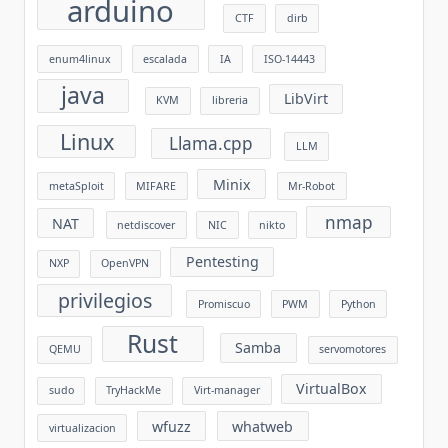
arduino
CTF
dirb
enum4linux
escalada
IA
ISO-14443
java
LibVirt
KVM
libreria
Linux
Llama.cpp
LLM
Minix
metaSploit
MIFARE
Mr-Robot
nmap
NAT
netdiscover
NIC
nikto
Pentesting
NXP
OpenVPN
privilegios
Promiscuo
PWM
Python
Rust
Samba
QEMU
servomotores
VirtualBox
sudo
TryHackMe
Virt-manager
wfuzz
whatweb
virtualizacion