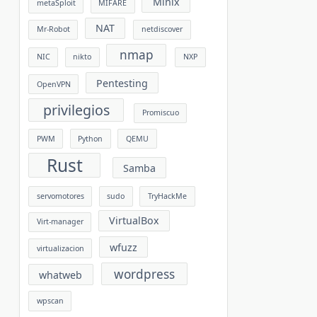
Minix
metaSploit
MIFARE
NAT
Mr-Robot
netdiscover
nmap
NIC
nikto
NXP
Pentesting
OpenVPN
privilegios
Promiscuo
PWM
Python
QEMU
Rust
Samba
servomotores
sudo
TryHackMe
VirtualBox
Virt-manager
wfuzz
virtualizacion
wordpress
whatweb
wpscan