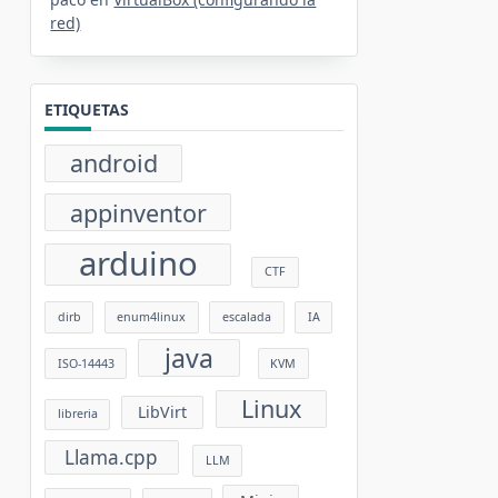
red)
ETIQUETAS
android
appinventor
arduino
CTF
dirb
enum4linux
escalada
IA
java
ISO-14443
KVM
Linux
LibVirt
libreria
Llama.cpp
LLM