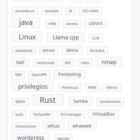
enum4linux
escalada
IA
ISO-14443
java
LibVirt
KVM
libreria
Linux
Llama.cpp
LLM
Minix
metaSploit
MIFARE
Mr-Robot
nmap
NAT
netdiscover
NIC
nikto
Pentesting
NXP
OpenVPN
privilegios
Promiscuo
PWM
Python
Rust
Samba
QEMU
servomotores
VirtualBox
sudo
TryHackMe
Virt-manager
wfuzz
whatweb
virtualizacion
wordpress
wpscan