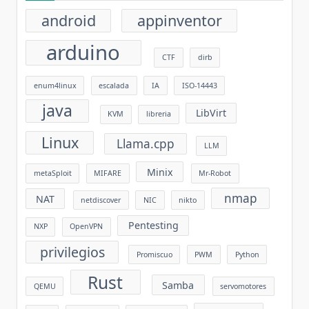
android
appinventor
arduino
CTF
dirb
enum4linux
escalada
IA
ISO-14443
java
LibVirt
KVM
libreria
Linux
Llama.cpp
LLM
Minix
metaSploit
MIFARE
Mr-Robot
nmap
NAT
netdiscover
NIC
nikto
Pentesting
NXP
OpenVPN
privilegios
Promiscuo
PWM
Python
Rust
Samba
QEMU
servomotores