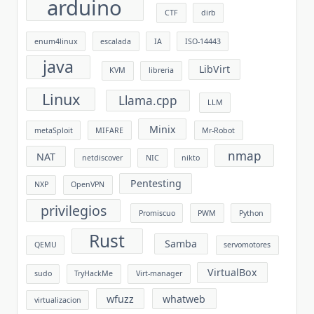
arduino
CTF
dirb
enum4linux
escalada
IA
ISO-14443
java
LibVirt
KVM
libreria
Linux
Llama.cpp
LLM
Minix
metaSploit
MIFARE
Mr-Robot
nmap
NAT
netdiscover
NIC
nikto
Pentesting
NXP
OpenVPN
privilegios
Promiscuo
PWM
Python
Rust
Samba
QEMU
servomotores
VirtualBox
sudo
TryHackMe
Virt-manager
wfuzz
whatweb
virtualizacion