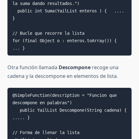
la suma dando resultados.")

  public int Suma(YailList enteros ) {   .... 
}

// Bucle que recorre la lista

for (final Object o : enteros.toArray()) {  
Otra función llamada
Descompone
recoge una
cadena y la descompone en elementos de lista.
@SimpleFunction(description = "Funcion que 
descompone en palabras")

   public YailList Descompone(String cadena) {  
..... }

// Forma de llenar la lista
