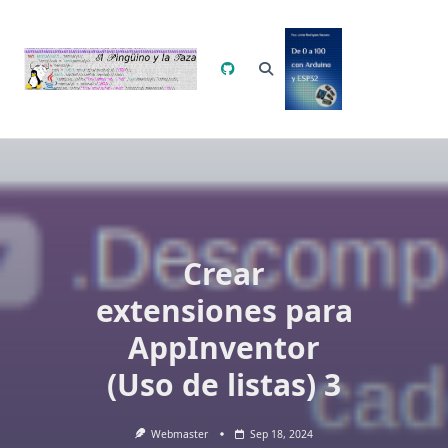
Saltar
al
contenido
Crear
extensiones para
AppInventor
(Uso de listas) 3
Webmaster
Sep 18, 2024