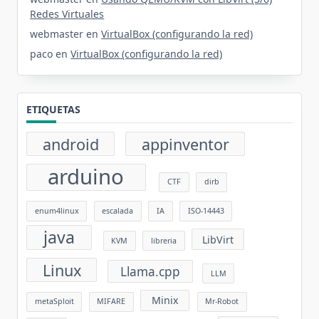
Redes Virtuales
webmaster
en
VirtualBox (configurando la red)
paco
en
VirtualBox (configurando la red)
ETIQUETAS
android
appinventor
arduino
CTF
dirb
enum4linux
escalada
IA
ISO-14443
java
LibVirt
KVM
libreria
Linux
Llama.cpp
LLM
Minix
metaSploit
MIFARE
Mr-Robot