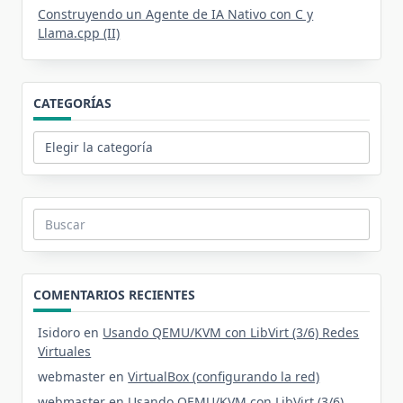
Construyendo un Agente de IA Nativo con C y
Llama.cpp (II)
CATEGORÍAS
Categorías
Buscar:
COMENTARIOS RECIENTES
Isidoro
en
Usando QEMU/KVM con LibVirt (3/6) Redes
Virtuales
webmaster
en
VirtualBox (configurando la red)
webmaster
en
Usando QEMU/KVM con LibVirt (3/6)