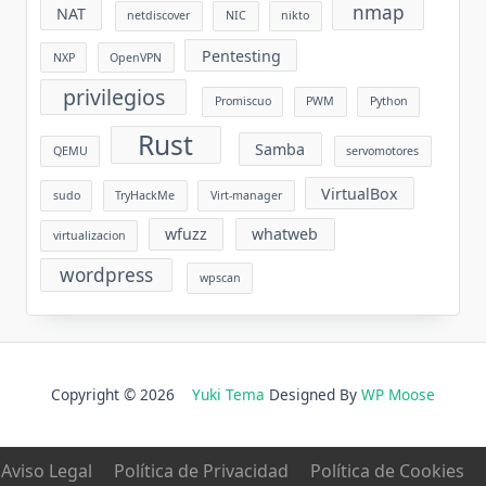
nmap
NAT
netdiscover
NIC
nikto
Pentesting
NXP
OpenVPN
privilegios
Promiscuo
PWM
Python
Rust
Samba
QEMU
servomotores
VirtualBox
sudo
TryHackMe
Virt-manager
wfuzz
whatweb
virtualizacion
wordpress
wpscan
Copyright © 2026
Yuki Tema
Designed By
WP Moose
Aviso Legal
Política de Privacidad
Política de Cookies