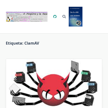
Saltar
al
contenido
Etiqueta:
ClamAV