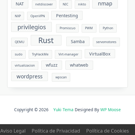
nmap
NAT
netdiscover
NIC
nikto
Pentesting
NXP
OpenVPN
privilegios
Promiscuo
PWM
Python
Rust
Samba
QEMU
servomotores
VirtualBox
sudo
TryHackMe
Virt-manager
wfuzz
whatweb
virtualizacion
wordpress
wpscan
Copyright © 2026
Yuki Tema
Designed By
WP Moose
Aviso Legal
Política de Privacidad
Política de Cookies