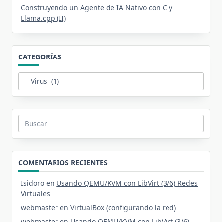
Construyendo un Agente de IA Nativo con C y
Llama.cpp (II)
CATEGORÍAS
Categorías
Buscar:
COMENTARIOS RECIENTES
Isidoro
en
Usando QEMU/KVM con LibVirt (3/6) Redes
Virtuales
webmaster
en
VirtualBox (configurando la red)
webmaster
en
Usando QEMU/KVM con LibVirt (3/6)