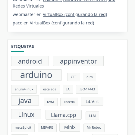
Redes Virtuales
webmaster
en
VirtualBox (configurando la red)
paco
en
VirtualBox (configurando la red)
ETIQUETAS
android
appinventor
arduino
CTF
dirb
enum4linux
escalada
IA
ISO-14443
java
LibVirt
KVM
libreria
Linux
Llama.cpp
LLM
Minix
metaSploit
MIFARE
Mr-Robot