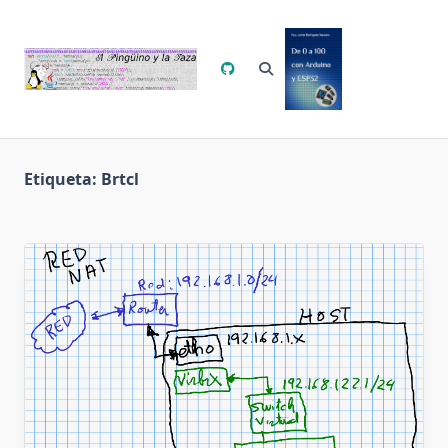
Saltar
al
contenido
Etiqueta:
Brtcl