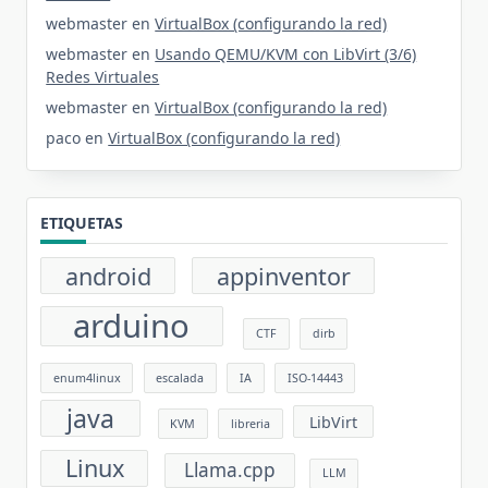
webmaster
en
VirtualBox (configurando la red)
webmaster
en
Usando QEMU/KVM con LibVirt (3/6)
Redes Virtuales
webmaster
en
VirtualBox (configurando la red)
paco
en
VirtualBox (configurando la red)
ETIQUETAS
android
appinventor
arduino
CTF
dirb
enum4linux
escalada
IA
ISO-14443
java
LibVirt
KVM
libreria
Linux
Llama.cpp
LLM