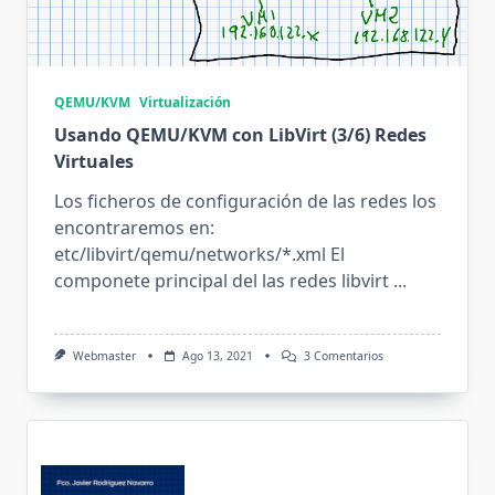
QEMU/KVM
Virtualización
Usando QEMU/KVM con LibVirt (3/6) Redes
Virtuales
Los ficheros de configuración de las redes los
encontraremos en:
etc/libvirt/qemu/networks/*.xml El
componete principal del las redes libvirt
...
En
Webmaster
Ago 13, 2021
3 Comentarios
Usando
QEMU/KVM
Con
LibVirt
(3/6)
Redes
Virtuales