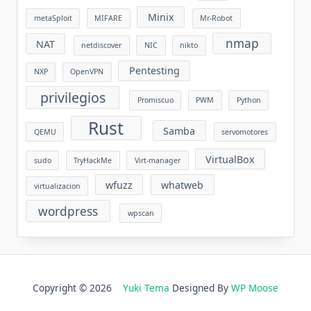
Minix
metaSploit
MIFARE
Mr-Robot
nmap
NAT
netdiscover
NIC
nikto
Pentesting
NXP
OpenVPN
privilegios
Promiscuo
PWM
Python
Rust
Samba
QEMU
servomotores
VirtualBox
sudo
TryHackMe
Virt-manager
wfuzz
whatweb
virtualizacion
wordpress
wpscan
Copyright © 2026
Yuki Tema
Designed By
WP Moose