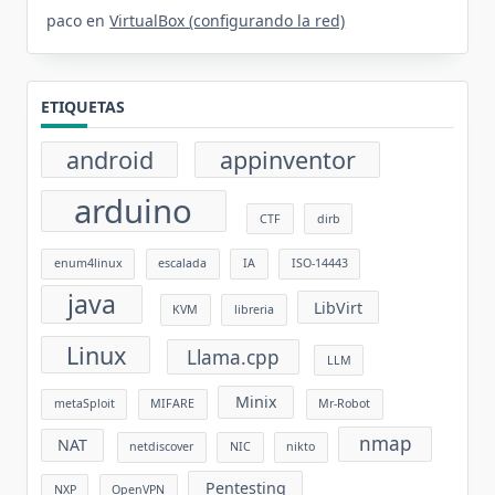
paco
en
VirtualBox (configurando la red)
ETIQUETAS
android
appinventor
arduino
CTF
dirb
enum4linux
escalada
IA
ISO-14443
java
LibVirt
KVM
libreria
Linux
Llama.cpp
LLM
Minix
metaSploit
MIFARE
Mr-Robot
nmap
NAT
netdiscover
NIC
nikto
Pentesting
NXP
OpenVPN