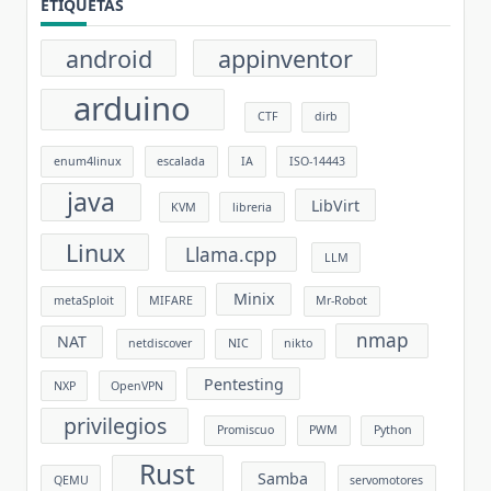
ETIQUETAS
android
appinventor
arduino
CTF
dirb
enum4linux
escalada
IA
ISO-14443
java
LibVirt
KVM
libreria
Linux
Llama.cpp
LLM
Minix
metaSploit
MIFARE
Mr-Robot
nmap
NAT
netdiscover
NIC
nikto
Pentesting
NXP
OpenVPN
privilegios
Promiscuo
PWM
Python
Rust
Samba
QEMU
servomotores