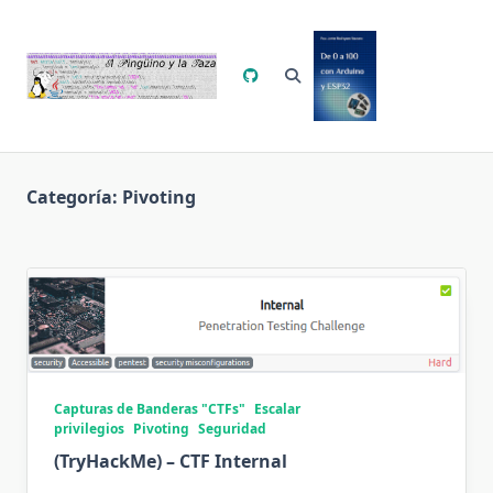
Saltar
al
contenido
Categoría:
Pivoting
Capturas de Banderas "CTFs"
Escalar
privilegios
Pivoting
Seguridad
(TryHackMe) – CTF Internal