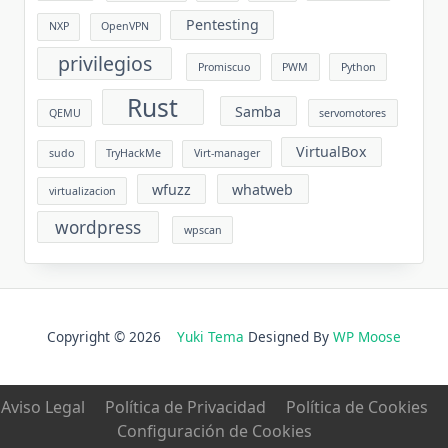
Pentesting
NXP
OpenVPN
privilegios
Promiscuo
PWM
Python
Rust
Samba
QEMU
servomotores
VirtualBox
sudo
TryHackMe
Virt-manager
wfuzz
whatweb
virtualizacion
wordpress
wpscan
Copyright © 2026
Yuki Tema
Designed By
WP Moose
Aviso Legal
Política de Privacidad
Política de Cookies
Configuración de Cookies