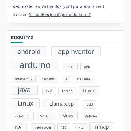
webmaster
en
VirtualBox (configurando la red)
paco
en
VirtualBox (configurando la red)
ETIQUETAS
android
appinventor
arduino
CTF
dirb
enum4linux
escalada
IA
ISO-14443
java
LibVirt
KVM
libreria
Linux
Llama.cpp
LLM
Minix
metaSploit
MIFARE
Mr-Robot
nmap
NAT
netdiscover
NIC
nikto