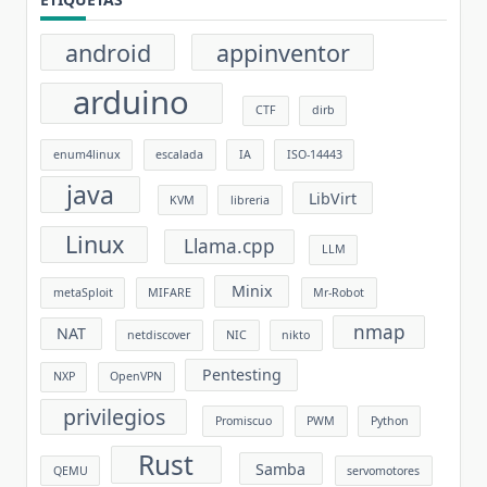
android
appinventor
arduino
CTF
dirb
enum4linux
escalada
IA
ISO-14443
java
LibVirt
KVM
libreria
Linux
Llama.cpp
LLM
Minix
metaSploit
MIFARE
Mr-Robot
nmap
NAT
netdiscover
NIC
nikto
Pentesting
NXP
OpenVPN
privilegios
Promiscuo
PWM
Python
Rust
Samba
QEMU
servomotores