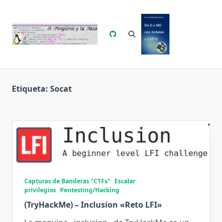
Saltar
al
contenido
Etiqueta:
Socat
Capturas de Banderas "CTFs"
Escalar
privilegios
Pentesting/Hacking
(TryHackMe) – Inclusion «Reto LFI»