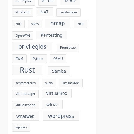
Minix
metaSploit
MIFARE
NAT
Mr-Robot
netdiscover
nmap
NIC
nikto
NXP
Pentesting
OpenVPN
privilegios
Promiscuo
PWM
Python
QEMU
Rust
Samba
servomotores
sudo
TryHackMe
VirtualBox
Virt-manager
wfuzz
virtualizacion
wordpress
whatweb
wpscan