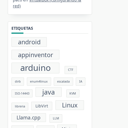
red)
ETIQUETAS
android
appinventor
arduino
CTF
dirb
enum4linux
escalada
IA
java
ISO-14443
KVM
Linux
LibVirt
libreria
Llama.cpp
LLM