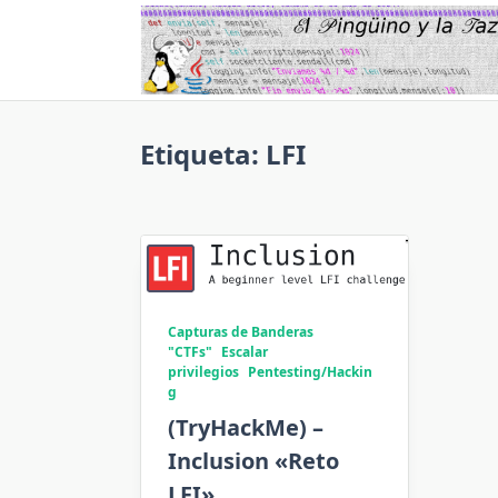
Saltar
al
contenido
Etiqueta:
LFI
Capturas de Banderas
"CTFs"
Escalar
privilegios
Pentesting/Hackin
g
(TryHackMe) –
Inclusion «Reto
LFI»