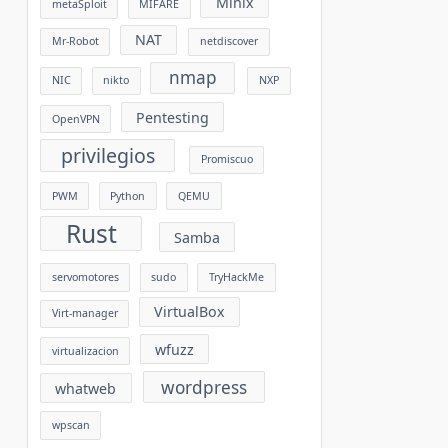
Minix
metaSploit
MIFARE
NAT
Mr-Robot
netdiscover
nmap
NIC
nikto
NXP
Pentesting
OpenVPN
privilegios
Promiscuo
PWM
Python
QEMU
Rust
Samba
servomotores
sudo
TryHackMe
VirtualBox
Virt-manager
wfuzz
virtualizacion
wordpress
whatweb
wpscan