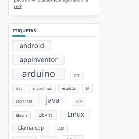
red)
ETIQUETAS
android
appinventor
arduino
CTF
dirb
enum4linux
escalada
IA
java
ISO-14443
KVM
Linux
LibVirt
libreria
Llama.cpp
LLM