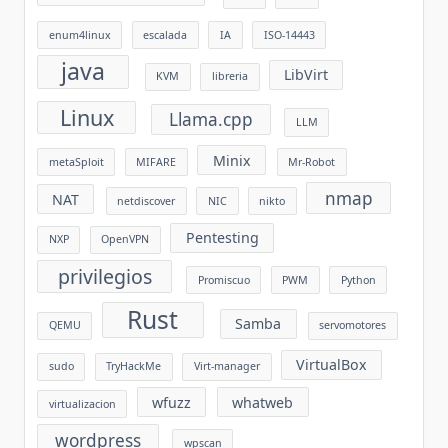
enum4linux
escalada
IA
ISO-14443
java
LibVirt
KVM
libreria
Linux
Llama.cpp
LLM
Minix
metaSploit
MIFARE
Mr-Robot
nmap
NAT
netdiscover
NIC
nikto
Pentesting
NXP
OpenVPN
privilegios
Promiscuo
PWM
Python
Rust
Samba
QEMU
servomotores
VirtualBox
sudo
TryHackMe
Virt-manager
wfuzz
whatweb
virtualizacion
wordpress
wpscan