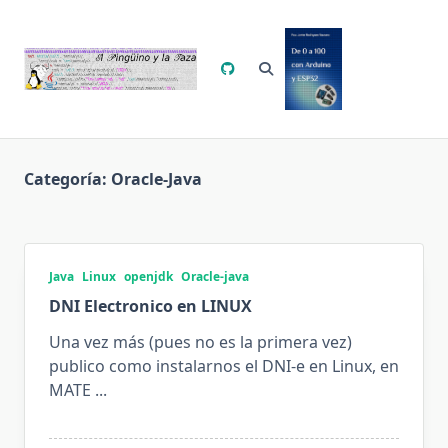
Saltar
al
contenido
Categoría:
Oracle-Java
Java
Linux
openjdk
Oracle-java
DNI Electronico en LINUX
Una vez más (pues no es la primera vez)
publico como instalarnos el DNI-e en Linux, en
MATE
...