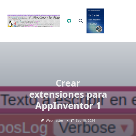
Saltar
al
contenido
Crear
extensiones para
AppInventor 1
Webmaster
Sep 10, 2024