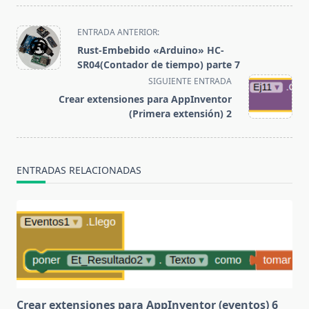
<span
ENTRADA ANTERIOR:
class="nav-
Rust-Embebido «Arduino» HC-
subtitle
SR04(Contador de tiempo) parte 7
screen-
SIGUIENTE ENTRADA
reader-
Crear extensiones para AppInventor
text">Página</span>
(Primera extensión) 2
ENTRADAS RELACIONADAS
Crear extensiones para AppInventor (eventos) 6