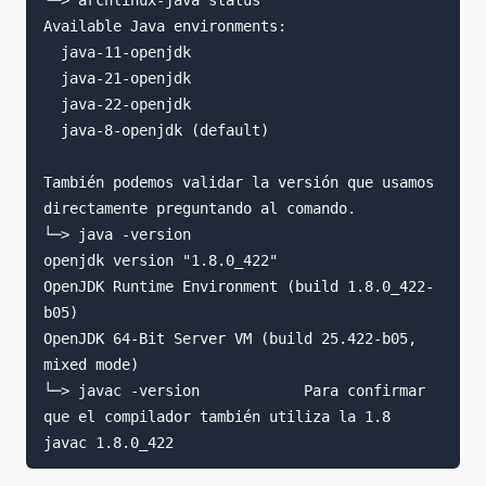
└─> archlinux-java status 

Available Java environments:

  java-11-openjdk

  java-21-openjdk

  java-22-openjdk

  java-8-openjdk (default)

También podemos validar la versión que usamos 
directamente preguntando al comando.

└─> java -version

openjdk version "1.8.0_422"

OpenJDK Runtime Environment (build 1.8.0_422-
b05)

OpenJDK 64-Bit Server VM (build 25.422-b05, 
mixed mode)

└─> javac -version            Para confirmar 
que el compilador también utiliza la 1.8
