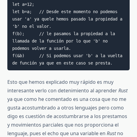
let a=12;

let b=a;   // Desde este momento no podemos 
usar 'a' ya quele hemos pasado la propiedad a 
'b' no el valor.

f(b);      // le pasamos la propiedad a la 
llamada de la función por lo que 'b' no 
podemos volver a usarla.

f(&b)      // Si podemos usar 'b' a la vuelta 
de función ya que en este caso se presta.
Esto que hemos explicado muy rápido es muy
interesante verlo con detenimiento al aprender
Rust
ya que como he comentado es una cosa que no me
gusta acostumbrado a otros lenguajes pero como
digo es cuestión de acostumbrarse a los prestamos
y movimientos parciales que nos proporciona el
lenguaje, pues el echo que una variable en
Rust
no