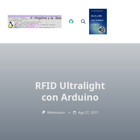
Saltar
al
contenido
RFID Ultralight
con Arduino
Webmaster
Ago 27, 2017