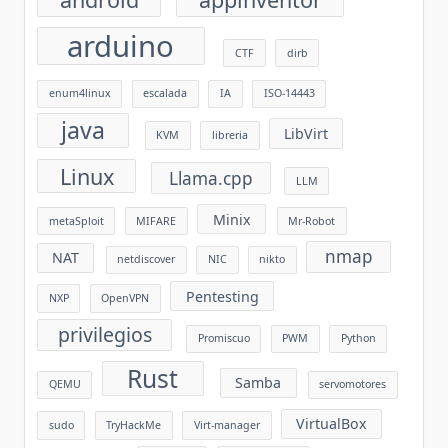
arduino
CTF
dirb
enum4linux
escalada
IA
ISO-14443
java
LibVirt
KVM
libreria
Linux
Llama.cpp
LLM
Minix
metaSploit
MIFARE
Mr-Robot
nmap
NAT
netdiscover
NIC
nikto
Pentesting
NXP
OpenVPN
privilegios
Promiscuo
PWM
Python
Rust
Samba
QEMU
servomotores
VirtualBox
sudo
TryHackMe
Virt-manager