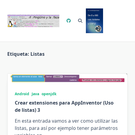
Saltar
al
contenido
Etiqueta:
Listas
Android
Java
openjdk
Crear extensiones para AppInventor (Uso
de listas) 3
En esta entrada vamos a ver como utilizar las
listas, para así por ejemplo tener parámetros